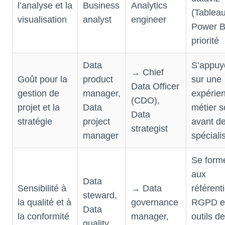
l’analyse et la
Business
Analytics
(Tableau
visualisation
analyst
engineer
Power B
priorité
Data
S’appuy
→ Chief
Goût pour la
product
sur une
Data Officer
gestion de
manager,
expérie
(CDO),
projet et la
Data
métier s
Data
stratégie
project
avant d
strategist
manager
spéciali
Se form
aux
Data
Sensibilité à
→ Data
référenti
steward,
la qualité et à
governance
RGPD e
Data
la conformité
manager,
outils de
quality