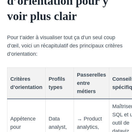
d’orientation pour y
voir plus clair
Pour t’aider à visualiser tout ça d’un seul coup
d’œil, voici un récapitulatif des principaux critères
d’orientation:
Passerelles
Critères
Profils
Conseil
entre
d’orientation
types
spécifi
métiers
Maîtrise
SQL et 
Appétence
Data
→ Product
outil de
pour
analyst,
analytics,
dataviz