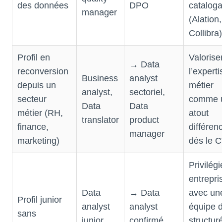
des données
DPO
catalog
manager
(Alation,
Collibra)
Profil en
Valorise
→ Data
reconversion
l’experti
Business
analyst
depuis un
métier
analyst,
sectoriel,
secteur
comme 
Data
Data
métier (RH,
atout
translator
product
finance,
différen
manager
marketing)
dès le 
Privilégi
entrepri
Data
→ Data
avec un
Profil junior
analyst
analyst
équipe 
sans
junior,
confirmé,
structur